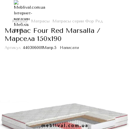
Каталог
Матрасы
Матрасы серии Фор Ред
Матрас Four Red Marsalla /
Марсела 150х190
Артикул:
440306001Матр.5
Написати