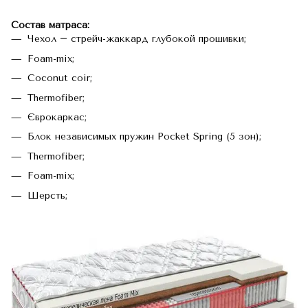
Состав матраса:
Чехол ― стрейч-жаккард глубокой прошивки;
Foam-mix;
Coconut coir;
Thermofiber;
Єврокаркас;
Блок независимых пружин Pocket Spring (5 зон);
Thermofiber;
Foam-mix;
Шерсть;