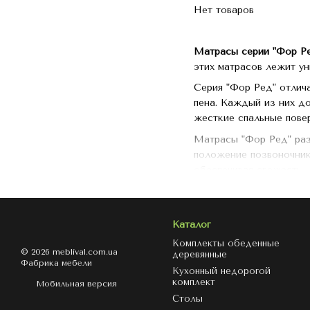
Нет товаров
Матрасы серии "Фор Р
этих матрасов лежит у
Серия "Фор Ред" отлич
пена. Каждый из них до
жесткие спальные пове
Матрасы "Фор Ред" раз
положение позвоночник
обеспечивая свежесть.
Эти матрасы идеально 
видом. Выбирая "Фор Ре
Каталог
Комплекты обеденные
© 2026 meblival.com.ua
деревянные
Фабрика мебели
Кухонный недорогой
комплект
Мобильная версия
Столы