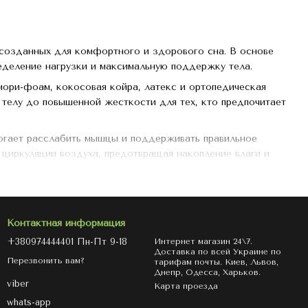
 созданных для комфортного и здорового сна. В основе
еделение нагрузки и максимальную поддержку тела.
мори-фоам, кокосовая койра, латекс и ортопедическая
 телу до повышенной жесткости для тех, кто предпочитает
огает расслабить мышцы и поддерживать правильное
циркуляции воздуха, предотвращая накопление влаги и
остью, устойчивостью к деформациям и стильным внешним
Контактная информация
+380974444401 Пн-Пт 9-18
Интернет магазин 24\7.
Доставка по всей Украине по
Перезвонить вам?
тарифам почты. Киев, Львов,
Днепр, Одесса, Харьков.
viber
Карта проезда
whats-app