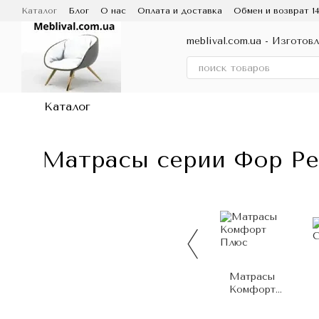
Перейти к основному контенту
Каталог
Блог
О нас
Оплата и доставка
Обмен и возврат 1
Отзывы о магазине
Договор публичной оферты
meblival.com.ua - Изготов
Каталог
Матрасы серии Фор Ре
Матрасы
Комфорт
Плюс