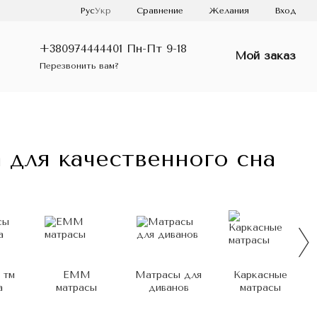
Сравнение
Рус
Укр
Желания
Вход
+380974444401 Пн-Пт 9-18
Мой заказ
Перезвонить вам?
для качественного сна
 тм
ЕММ
Матрасы для
Каркасные
а
матрасы
диванов
матрасы