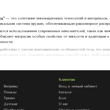
ед"
— это сочетание инновационных технологий и материалов,
никальная система пружин, обеспечивающая равномерное распр
ается использованием современных наполнителей, таких как ме
бавляет матрасам особые свойства: от мягкости и адаптации к
рхности.
работаны с учетом анатомических особенностей тела, что пом
а во время сна. Дышащие материалы способствуют свободной 
подойдут для дома и гостиниц, так как отличаются долговечн
д", вы делаете шаг к качественному отдыху.
Клиентам
Витрины
Вход в личный кабинет
Пеналы
Каталог
Трюмо
Блог
Детская
О нас
Шкафы-купе
Оплата и доставка