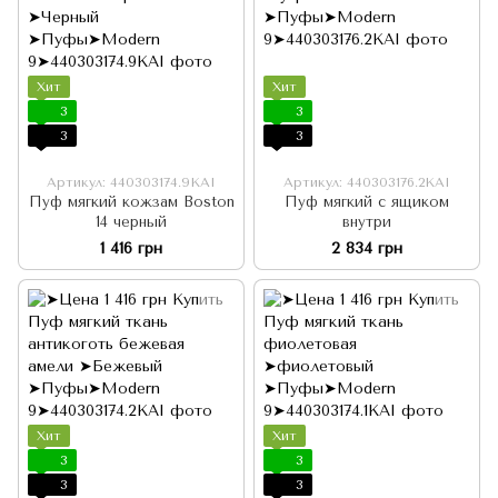
Хит
Хит
3
3
3
3
Артикул: 440303174.9KAI
Артикул: 440303176.2KAI
Пуф мягкий кожзам Boston
Пуф мягкий с ящиком
14 черный
внутри
1 416 грн
2 834 грн
Хит
Хит
3
3
3
3