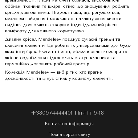
преміальності. Міцні металеві каркаси, високоякісні
оббивні тканини та шкіра, стійкі до зношування, роблять
крісла довговічними. Підлокітники, що регулюються,
механізм гойдання і можливість налаштування висоти
сидіння дозволяють створити індивідуальний рівень
комфорту для кожного користувача.
Дизайн крісел Mendeleev поєднує сучасні тренди та
класичні елементи. Це робить їх універсальними для будь-
яких інтер'єрів. Елегантні лінії, збалансовані кольори та
якісне оздоблення підкреслять статус власника та
гармонійно доповнять робочий простір.
Колекція Mendeleev — вибір тих, хто прагне
досконалості та цінує стиль у кожному елементі.
+380974444401 Пн-Пт 9-18
Контактна інформація
Повна версія сайту