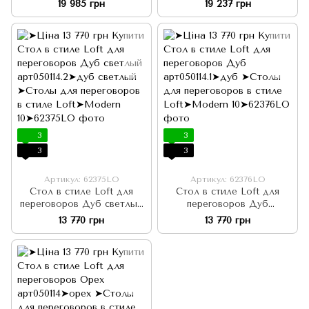
19 985 грн
19 237 грн
3
3
3
3
Артикул: 62375LO
Артикул: 62376LO
Стол в стиле Loft для
Стол в стиле Loft для
переговоров Дуб светлый
переговоров Дуб
арт050114.2
арт050114.1
13 770 грн
13 770 грн