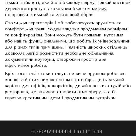
тільки стійкості, але й особливому шарму. Теплий відтінок
дерева контрастує з холодним блиском металу,
створюючи стильний та лаконічний образ.
Столи для переговорів Loft забезпечують зручність та
комфорт для групи людей завдяки продуманим розмірам
та конфігураціям. Вони можуть бути прямими, кутовими
або навіть функціональними, що робить їх універсальними
для різних типів приміщень. Наявність широких стільниць
дозволяє легко розмістити необхідне обладнання,
документи чи ноутбуки, створюючи простір для
ефективної роботи.
Крім того, такі столи стануть не лише зручною робочою
зоною, а й стильним акцентом в інтер'єрі. Це ідеальний
варіант для офісів, коворкінгів, дизайнерських студій або
ресторанів, де важливо створити атмосферу, яка б
сприяла креативним ідеям і продуктивним зустрічам.
+380974444401 Пн-Пт 9-18