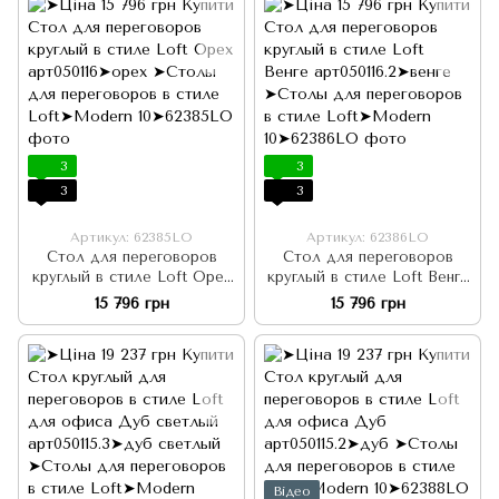
3
3
3
3
Артикул: 62385LO
Артикул: 62386LO
Стол для переговоров
Стол для переговоров
круглый в стиле Loft Орех
круглый в стиле Loft Венге
арт050116
арт050116.2
15 796 грн
15 796 грн
Відео