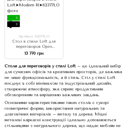
3
3
Артикул: 62377LO
Стол в стиле Loft для
переговоров Орех
арт050114
13 770 грн
Столи для переговорів у стилі Loft
– це ідеальний вибір
для сучасних офісів та креативних просторів, де важлива
не лише функціональність, а й стиль. Стіл у стилі Loft
поєднує в собі мінімалізм та індустріальний дизайн,
створюючи атмосферу, яка сприяє продуктивним
обговоренням та вирішенню важливих завдань.
Основними характеристиками таких столів є суворі
геометричні форми, використання натуральних та
довговічних матеріалів – металу та дерева. Міцні
металеві каркасні конструкції ідеально доповнюються
стільницями з натурального дерева, що надає меблям не