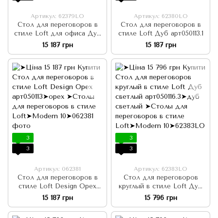
Артикул: 62379LO
Артикул: 62380LO
Стол для переговоров в
Стол для переговоров в
стиле Loft для офиса Дуб
стиле Loft Дуб арт050113.1
светлый арт050113.2
15 187 грн
15 187 грн
3
3
3
3
Артикул: 062381
Артикул: 62383LO
Стол для переговоров в
Стол для переговоров
стиле Loft Design Орех
круглый в стиле Loft Дуб
арт050113
светлый арт050116.3
15 187 грн
15 796 грн