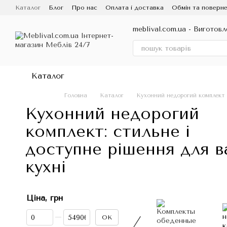
Перейти до основного контенту
Каталог
Блог
Про нас
Оплата і доставка
Обмін та поверне
Договір публічної оферти
meblival.com.ua - Виготовл
Каталог
Головна
Каталог
Кухонний недорогий комплект
Кухонний недорогий
комплект: стильне і
доступне рішення для в
кухні
Ціна, грн
Від Ціна, грн
До Ціна, грн
ОК