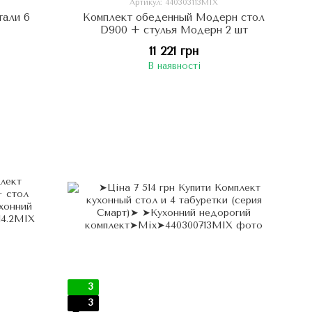
Артикул: 440303113MIX
тали 6
Комплект обеденный Модерн стол
D900 + стулья Модерн 2 шт
11 221 грн
В наявності
3
3