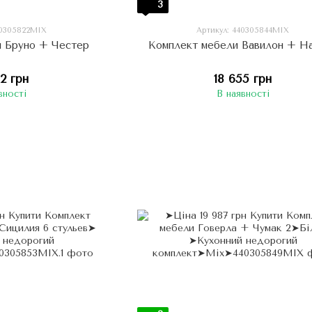
3
40305822МIX
Артикул: 440305844МIX
и Бруно + Честер
Комплект мебели Вавилон + Н
42 грн
18 655 грн
вності
В наявності