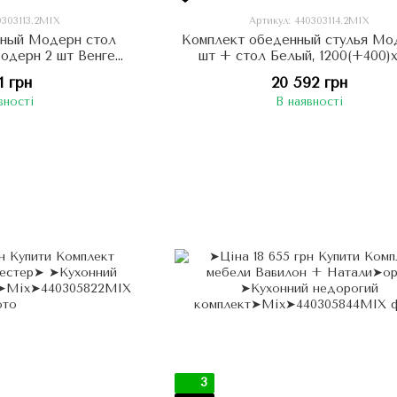
0303113.2MIX
Артикул: 440303114.2MIX
нный Модерн стол
Комплект обеденный стулья Мо
одерн 2 шт Венге
шт + стол Белый, 1200(+400)
и орех)
21 грн
20 592 грн
вності
В наявності
3