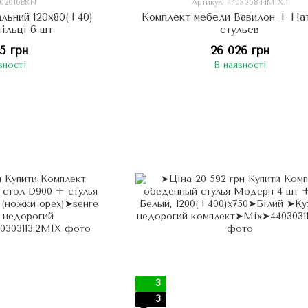
 02016BRN
Артикул: 440305844МIX.1
альний 120х80(+40)
Комплект мебели Вавилон + На
ільці 6 шт
стульев
25 грн
26 026 грн
вності
В наявності
3
3