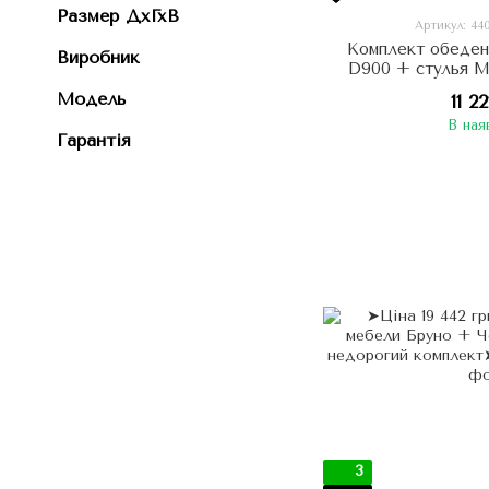
Размер ДхГхВ
Артикул: 44
Комплект обеде
Виробник
D900 + стулья М
(ножк
Модель
11 2
В ная
Гарантія
3