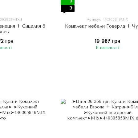
3
3
0305853МIX.1
Артикул: 440305849МIX
енеция + Сицилия 6
Комплект мебели Говерла + Чу
льев
72 грн
19 987 грн
вності
В наявності