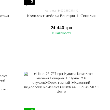
3
Артикул: 440305853МIX
атали
Комплект мебели Венеция + Сицилия
24 440 грн
В наявності