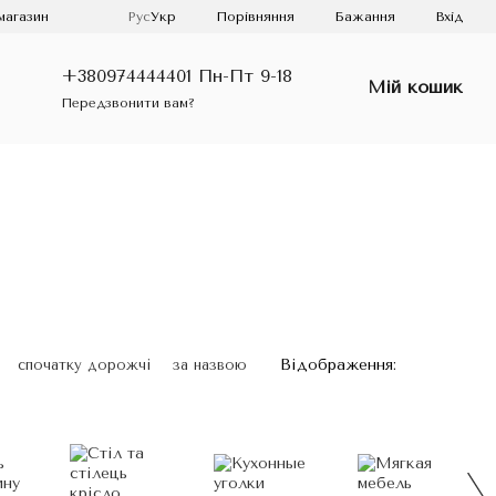
Порівняння
магазин
Рус
Укр
Бажання
Вхід
+380974444401 Пн-Пт 9-18
Мій кошик
Передзвонити вам?
Відображення:
спочатку дорожчі
за назвою