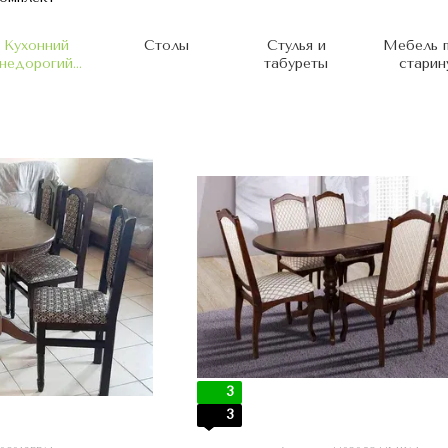
Кухонний
Столы
Стулья и
Мебель 
недорогий
табуреты
старин
комплект
3
3