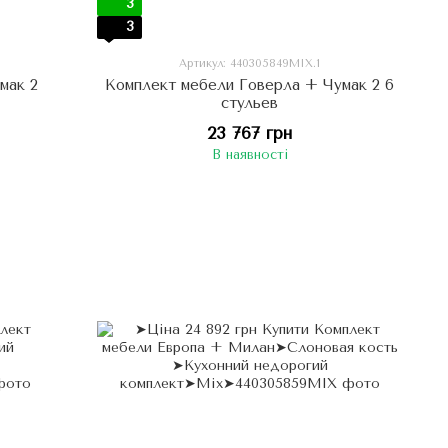
3
3
Артикул: 440305849МIX.1
мак 2
Комплект мебели Говерла + Чумак 2 6
стульев
23 767 грн
В наявності