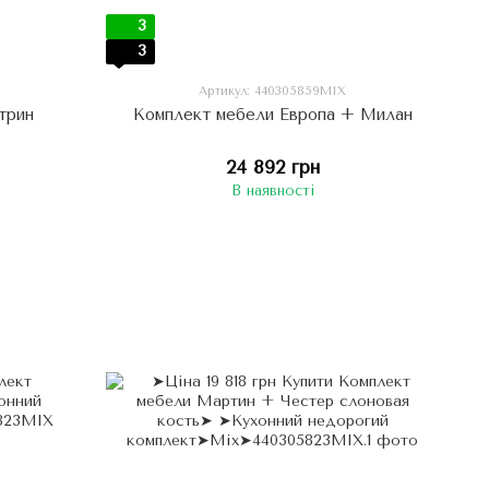
3
3
Артикул: 440305859МIX
трин
Комплект мебели Европа + Милан
24 892 грн
В наявності