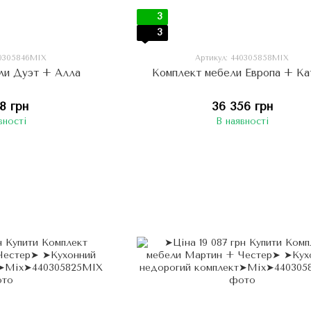
3
3
40305846МIX
Артикул: 440305858МIX
ли Дуэт + Алла
Комплект мебели Европа + Ка
78 грн
36 356 грн
вності
В наявності