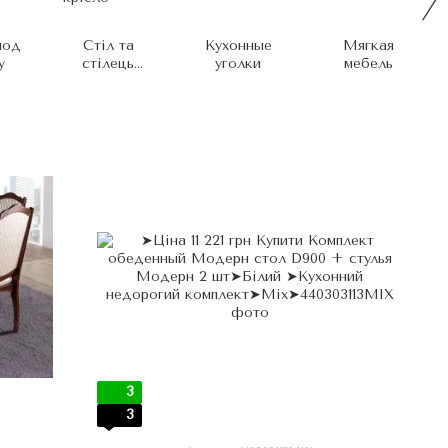
под
Стіл та
Кухонные
Мягкая
у
стілець
уголки
мебель
крісло
3
3