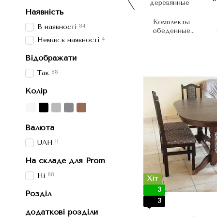
Наявність
Комплекты
84
В наявності
обеденные
4
деревянные
Немає в наявності
Відображати
88
Так
Колір
Валюта
11
UAH
На складе для Prom
88
Ні
Хіт
3
Розділ
3
додаткові розділи