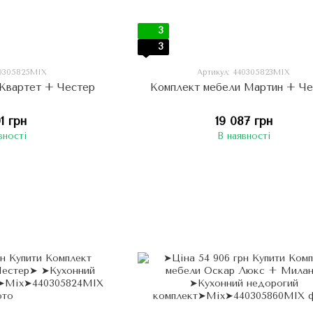
3
3
40305825МIX
Артикул: 440305823МIX
 Квартет + Честер
Комплект мебели Мартин + Ч
91 грн
19 087 грн
вності
В наявності