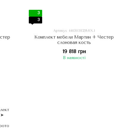
3
3
Артикул: 440305823МIX.1
естер
Комплект мебели Мартин + Честер
слоновая кость
19 818 грн
В наявності