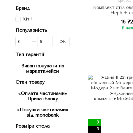
Артикул:
Комплект стіл ов
Бренд
Нерб + ст
1
Хіт
16 7
В ная
Популярність
Від Популярність
До Популярність
ОК
Тип гарантії
Вивантажувати на
маркетплейси
Стан товару
«Оплата частинами»
ПриватБанку
«Покупка частинами»
від monobank
3
Розміри стола
3