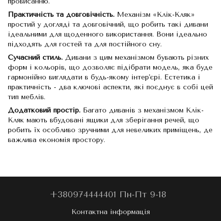
провисанню.
Практичність та довговічність.
Механізм «Клік-Кляк»
простий у догляді та довговічний, що робить такі дивани
ідеальними для щоденного використання. Вони ідеально
підходять для гостей та для постійного сну.
Сучасний стиль.
Дивани з цим механізмом бувають різних
форм і кольорів, що дозволяє підібрати модель, яка буде
гармонійно виглядати в будь-якому інтер'єрі. Естетика і
практичність - два ключові аспекти, які поєднує в собі цей
тип меблів.
Додатковий простір.
Багато диванів з механізмом Клік-
Кляк мають вбудовані ящики для зберігання речей, що
робить їх особливо зручними для невеликих приміщень, де
важлива економія простору.
+380974444401 Пн-Пт 9-18
Контактна інформація