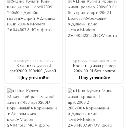
Артикул: 044607.3NOV
Артикул: 440312315.2NOV
Клик кляк диван J
Кровать диван размер
арт02009 200х100 Дизайн
200х100 01 без принта
газета
арт02002.1 Бежевый
Ціну уточнюйте
Ціну уточнюйте