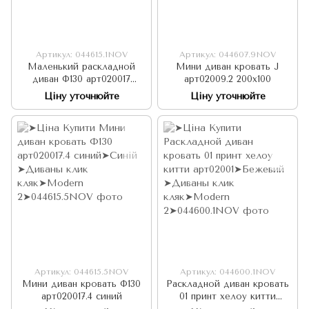
Артикул: 044615.1NOV
Артикул: 044607.9NOV
Маленький раскладной
Мини диван кровать J
диван Ф130 арт020017
арт02009.2 200х100
коричневый
Ціну уточнюйте
Ціну уточнюйте
Артикул: 044615.5NOV
Артикул: 044600.1NOV
Мини диван кровать Ф130
Раскладной диван кровать
арт020017.4 синий
01 принт хелоу китти
арт02001