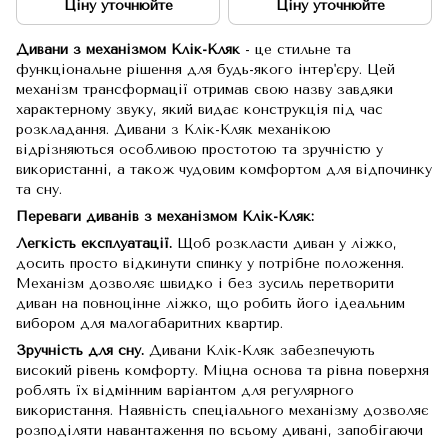
Ціну уточнюйте
Ціну уточнюйте
Дивани з механізмом Клік-Кляк
- це стильне та
функціональне рішення для будь-якого інтер'єру. Цей
механізм трансформації отримав свою назву завдяки
характерному звуку, який видає конструкція під час
розкладання. Дивани з Клік-Кляк механікою
відрізняються особливою простотою та зручністю у
використанні, а також чудовим комфортом для відпочинку
та сну.
Переваги диванів з механізмом Клік-Кляк:
Легкість експлуатації.
Щоб розкласти диван у ліжко,
досить просто відкинути спинку у потрібне положення.
Механізм дозволяє швидко і без зусиль перетворити
диван на повноцінне ліжко, що робить його ідеальним
вибором для малогабаритних квартир.
Зручність для сну.
Дивани Клік-Кляк забезпечують
високий рівень комфорту. Міцна основа та рівна поверхня
роблять їх відмінним варіантом для регулярного
використання. Наявність спеціального механізму дозволяє
розподіляти навантаження по всьому дивані, запобігаючи