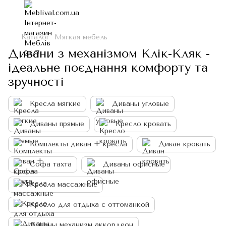
Каталог
Мягкая мебель
Дивани з механізмом Клік-Кляк -
ідеальне поєднання комфорту та
зручності
Кресла мягкие
Диваны угловые
Диваны прямые
Кресло кровать
Комплекты диван + кресла
Диван кровать
Софа тахта
Диваны офисные
Кресла массажные
Кресло для отдыха с оттоманкой
Диваны механизм аккордеон