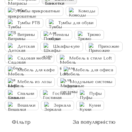
Тумбы прикроватные
Комоды
Тумбы РТВ
Тумбы для обуви
Витрины
Пеналы
Трюмо
Детская
Шкафы-купе
Прихожие
Садовая мебель
Мебель в стиле Loft
Мебель для кафе
Мебель для офиса
Мебель из лозы
Модульные системы
Спальни
Гостиная
Пуфы
Вешалки
Зеркала
Кухни
Фільтр
За популярністю