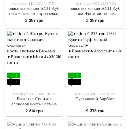
Артикул: 440312554,11ПЕХ
Артикул: 440312554ПЕХ
Банкетка мягкая ДСП Дуб
Банкетка мягкая ДСП Дуб
тахо+кожзам коричневый
тахо+кожзам кофе
130х40х39
130х40х39
3 287 грн
3 287 грн
3
3
3
3
Артикул: 440303109MIX
Артикул: 440306216ПЛМ
Банкетка Сицилия
Пуф мягкий Барбаст
слоновая кость+патина
2 514 грн
9 373 грн