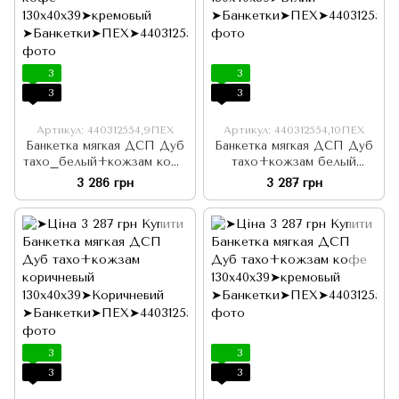
3
3
3
3
Артикул: 440312554,9ПЕХ
Артикул: 440312554,10ПЕХ
Банкетка мягкая ДСП Дуб
Банкетка мягкая ДСП Дуб
тахо_белый+кожзам кофе
тахо+кожзам белый
130х40х39
130х40х39
3 286 грн
3 287 грн
3
3
3
3