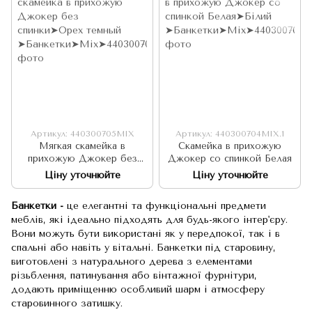
Артикул: 440300705MIX
Артикул: 440300704MIX.1
Мягкая скамейка в
Скамейка в прихожую
прихожую Джокер без
Джокер со спинкой Белая
спинки
Ціну уточнюйте
Ціну уточнюйте
Банкетки -
це елегантні та функціональні предмети
меблів, які ідеально підходять для будь-якого інтер'єру.
Вони можуть бути використані як у передпокої, так і в
спальні або навіть у вітальні. Банкетки під старовину,
виготовлені з натурального дерева з елементами
різьблення, патинування або вінтажної фурнітури,
додають приміщенню особливий шарм і атмосферу
старовинного затишку.