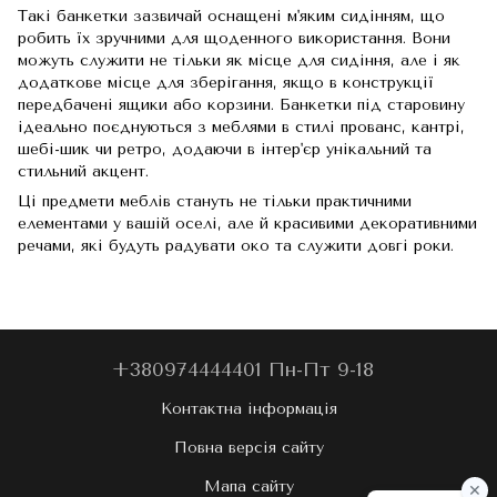
Такі банкетки зазвичай оснащені м'яким сидінням, що
робить їх зручними для щоденного використання. Вони
можуть служити не тільки як місце для сидіння, але і як
додаткове місце для зберігання, якщо в конструкції
передбачені ящики або корзини. Банкетки під старовину
ідеально поєднуються з меблями в стилі прованс, кантрі,
шебі-шик чи ретро, ​​додаючи в інтер'єр унікальний та
стильний акцент.
Ці предмети меблів стануть не тільки практичними
елементами у вашій оселі, але й красивими декоративними
речами, які будуть радувати око та служити довгі роки.
+380974444401 Пн-Пт 9-18
Контактна інформація
Повна версія сайту
Мапа сайту