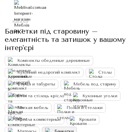
Каталог
Банкетки під старовину –
елегантність та затишок у вашому
інтер'єрі
Комплекты обеденные деревянные
Кухонний недорогий комплект
Столы
Стулья и табуреты
Мебель под старину
Стіл та стілець крісло
Кухонные уголки
Мягкая мебель
Полки и стелажи
Кресла компютерные
Кровати
Матрасы
Банкетки