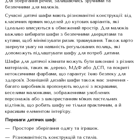
для зберігання речей, залишаючись зручними та
безпечними для малюків.
Сучасні дитячі шафи мають різноманітні конструкції: від
класичних прямих моделей до кутових варіантів, які
ідеально вписуються в обмежений простір. Для малюків
важливо вибирати шафи з безпечними дверцятами та
кутами, щоб мінімізувати ризик травмування. Також варто
звернути увагу на наявність регульованих полиць, які
допоможуть підлаштувати шафу для потреб дитини.
Шафи для дитячої кімнати можуть бути виконані з різних
матеріалів, таких як дерево, МДФ або ДСП, та покриті
нетоксичними фарбами, що гарантує їхню безпеку для
здоров'я. Зовнішній дизайн шафи також має значення -
багато виробників пропонують моделі з яскравими,
веселими малюнками, зображеннями улюблених
персонажів або з використанням м'яких пастельних
відтінків, що робить шафу не тільки практичним, а й
красивим елементом інтер'єру.
Переваги дитячих шаф:
Просторе зберігання одягу та іграшок.
Різноманітність конструкцій та стилів.