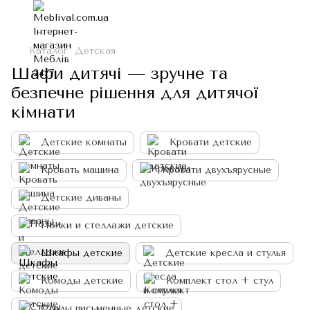
Каталог
Детская
Шафи дитячі — зручне та
безпечне рішення для дитячої
кімнати
Детские комнаты
Кровати детские
Кровать машина
Кровати двухъярусные
Детские диваны
Полки и стеллажи детские
Шкафы детские
Детские кресла и стулья
Комоды детские
Комплект стол + стул
Столы письменные детские