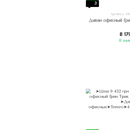
3
Артикул: 44
Диван офисный Гри
8 17
В ная