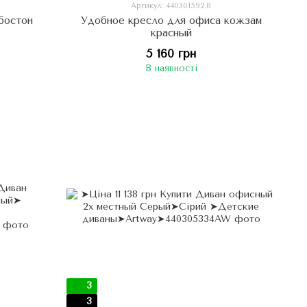
Артикул: 440301592.8
бостон
Удобное кресло для офиса кожзам
красный
5 160 грн
В наявності
3
3