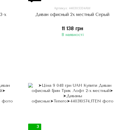
Артикул: 440305334AW
3-х
Диван офисный 2х местный Серый
11 138 грн
В наявності
3