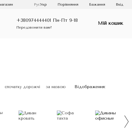
Порівняння
магазин
Рус
Укр
Бажання
Вхід
+380974444401 Пн-Пт 9-18
Мій кошик
Передзвонити вам?
Відображення:
спочатку дорожчі
за назвою