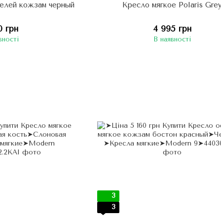
телей кожзам черный
Кресло мягкое Polaris Gre
0 грн
4 995 грн
вності
В наявності
3
3