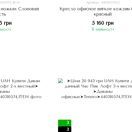
0303172.2KAI
Артикул: 440301592.1
а ножках Слоновая
Кресло офисное мягкое кожзам 
сть
красный
5 грн
5 160 грн
вності
В наявності
3
3