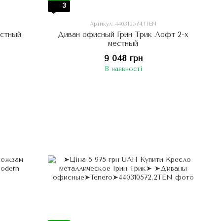
3
Артикул: 440310574,1TEN
естный
Диван офисный Грин Трик Лофт 2-х
местный
9 048 грн
В наявності