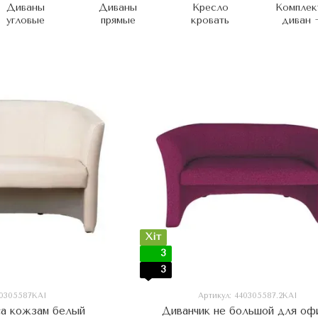
Диваны
Диваны
Кресло
Комплек
угловые
прямые
кровать
диван 
кресл
Хіт
3
3
40305587KAI
Артикул: 440305587.2KAI
са кожзам белый
Диванчик не большой для оф