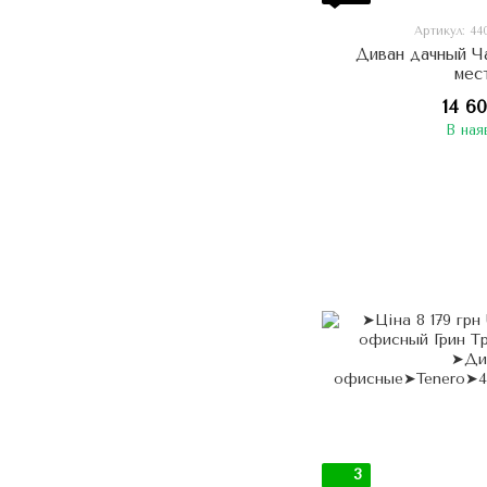
Артикул: 44
Диван дачный Ч
мес
14 6
В ная
3