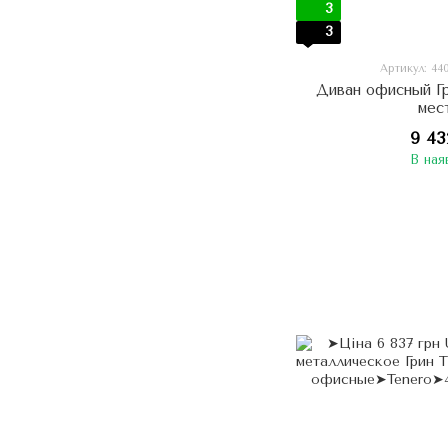
3
3
Артикул: 44
Диван офисный Г
мес
9 43
В ная