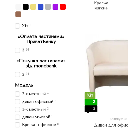
Кресла
мягкие
8
Хіт
«Оплата частинами»
ПриватБанку
24
3
«Покупка частинами»
від monobank
24
3
Модель
4
2-х местный
Хіт
3
диван офисный
3
3
3
3-х местный
1
диван угловой
Артикул: 4
6
Кресло офисное
Диван для офи