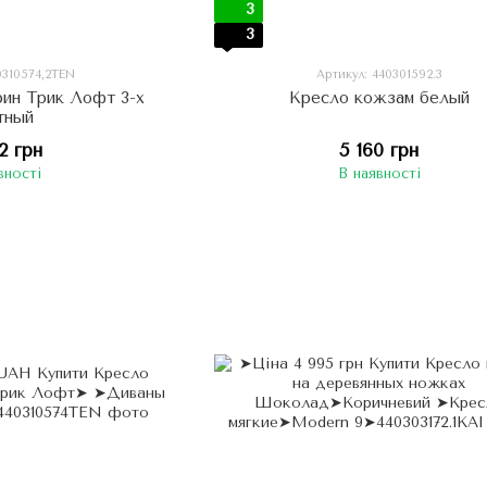
3
3
0310574,2TEN
Артикул: 440301592.3
рин Трик Лофт 3-х
Кресло кожзам белый
тный
2 грн
5 160 грн
вності
В наявності