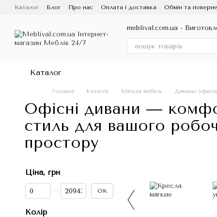
Перейти до основного контенту
Каталог
Блог
Про нас
Оплата і доставка
Обмін та поверне
Договір публічної оферти
meblival.com.ua - Виготовл
Каталог
Головна
Каталог
Мягкая мебель
Диваны офисн
Офісні дивани — комфо
стиль для вашого робо
простору
Ціна, грн
Від Ціна, грн
До Ціна, грн
ОК
Колір