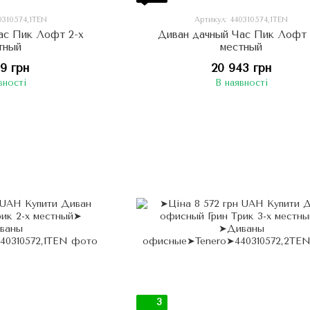
0310574,1TEN
Артикул: 440310574,1TEN
ас Пик Лофт 2-х
Диван дачный Час Пик Лофт 
тный
местный
09 грн
20 943 грн
вності
В наявності
3