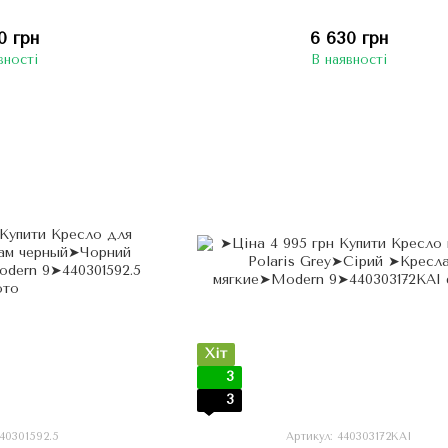
0 грн
6 630 грн
вності
В наявності
Хіт
3
3
440301592.5
Артикул: 440303172KAI