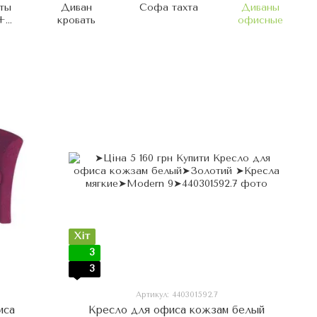
ты
Диван
Софа тахта
Диваны
+
кровать
офисные
а
Хіт
3
3
Артикул: 440301592.7
иса
Кресло для офиса кожзам белый