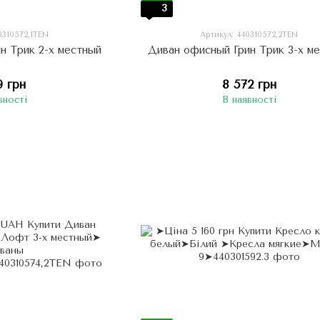
3
0310572,1TEN
Артикул: 440310572,2TEN
н Трик 2-х местный
Диван офисный Грин Трик 3-х м
9 грн
8 572 грн
вності
В наявності