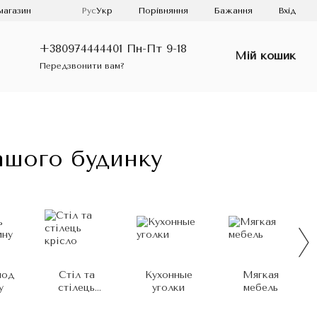
Порівняння
магазин
Рус
Укр
Бажання
Вхід
+380974444401 Пн-Пт 9-18
Мій кошик
Передзвонити вам?
вашого будинку
под
Стіл та
Кухонные
Мягкая
у
стілець
уголки
мебель
крісло