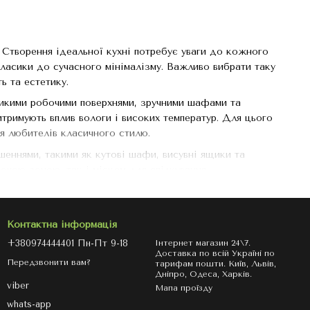
. Створення ідеальної кухні потребує уваги до кожного
класики до сучасного мінімалізму. Важливо вибрати таку
ь та естетику.
ликими робочими поверхнями, зручними шафами та
итримують вплив вологи і високих температур. Для цього
я любителів класичного стилю.
шеннями, такими як кутові шафи, висувні ящики та
бочою зоною, так і місцем для спілкування.
 сміливих рішень до нейтральних відтінків для любителів
ише естетичною, а й практичною.
Контактна інформація
удинку, правильний вибір меблів та техніки зробить вашу
+380974444401 Пн-Пт 9-18
Інтернет магазин 24\7.
Доставка по всій Україні по
Передзвонити вам?
тарифам пошти. Київ, Львів,
Дніпро, Одеса, Харків.
viber
Мапа проїзду
whats-app