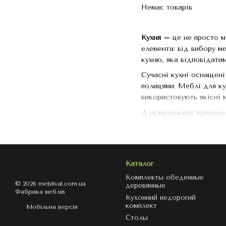
Немає товарів
Кухня –
це не просто мі
елемента: від вибору м
кухню, яка відповідати
Сучасні кухні оснащені
полицями. Меблі для ку
використовують якісні
Для маленьких приміщен
вбудовані стільниці. У
Особливу увагу варто п
спокійних інтер'єрів. Т
Каталог
Незалежно від того, чи
кухню комфортною та 
Комплекты обеденные
© 2026 meblival.com.ua
деревянные
Фабрика меблів
Кухонний недорогий
комплект
Мобільна версія
Столы