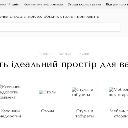
ння 14 днів
Контактна інформація
Угода користувача
Відгуки про 
ення стільців, крісел, обідніх столів і комплектів
Головна
Каталог
Кухни
іть ідеальний простір для 
Кухонний
Столы
Стулья и
Мебель 
недорогий
табуреты
старин
комплект