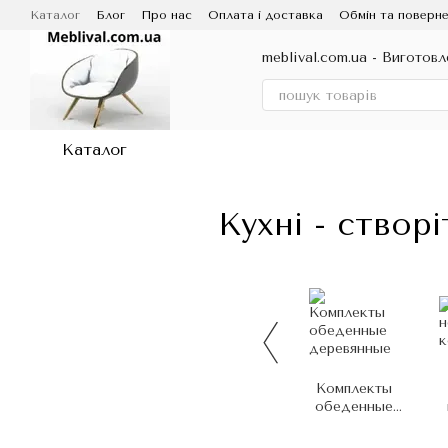
Перейти до основного контенту
Каталог
Блог
Про нас
Оплата і доставка
Обмін та поверне
Договір публічної оферти
meblival.com.ua - Виготовл
Каталог
Кухні - створ
Комплекты
обеденные
деревянные