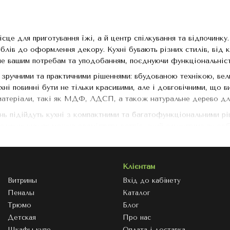
сце для приготування їжі, а й центр спілкування та відпочинку
еблів до оформлення декору. Кухні бувають різних стилів, від 
ме вашим потребам та уподобанням, поєднуючи функціональніст
 зручними та практичними рішеннями: вбудованою технікою, ве
хні повинні бути не тільки красивими, але і довговічними, що в
 матеріали, такі як МДФ, ЛДСП, а також натуральне дерево дл
ь підійдуть кухні з компактними та багатофункціональними рі
 великих кухнях можна розмістити острів, який служитиме як ро
риділити дизайну кухні, який може змінюватись від яскравих та
акож важливу роль відіграє вибір фурнітури, яка має бути не л
Клієнтам
 шукаєте ви кухню для невеликого апартаменту чи просторого б
функціональною.
Витрины
Вхід до кабінету
Пеналы
Каталог
Трюмо
Блог
Детская
Про нас
Шкафы-купе
Оплата і доставка