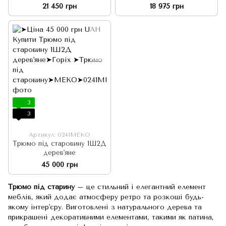
140х45хh75 під старовину
старовину
21 450 грн
18 975 грн
3
3
Артикул: 0241МЕКО
Трюмо під старовину 1Ш2Д
дерев'яне
45 000 грн
Трюмо під старину
– це стильний і елегантний елемент
меблів, який додає атмосферу ретро та розкоші будь-
якому інтер'єру. Виготовлені з натурального дерева та
прикрашені декоративними елементами, такими як патина,