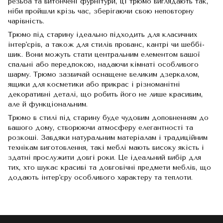
резьба та витончені фурнітури, ці трюмо виглядають так,
ніби пройшли крізь час, зберігаючи свою неповторну
чарівність.
Трюмо під старину ідеально підходить для класичних
інтер'єрів, а також для стилів прованс, кантрі чи шеббі-
шик. Вони можуть стати центральним елементом вашої
спальні або передпокою, надаючи кімнаті особливого
шарму. Трюмо зазвичай оснащене великим дзеркалом,
ящики для косметики або прикрас і різноманітні
декоративні деталі, що робить його не лише красивим,
але й функціональним.
Трюмо в стилі під старину буде чудовим доповненням до
вашого дому, створюючи атмосферу елегантності та
розкоші. Завдяки натуральним матеріалам і традиційним
технікам виготовлення, такі меблі мають високу якість і
здатні прослужити довгі роки. Це ідеальний вибір для
тих, хто шукає красиві та довговічні предмети меблів, що
додають інтер'єру особливого характеру та теплоти.