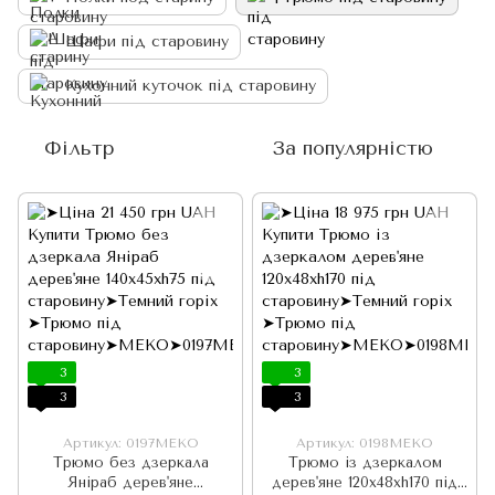
Шафи під старовину
Кухонний куточок під старовину
Фільтр
За популярністю
3
3
3
3
Артикул: 0197МЕКО
Артикул: 0198МЕКО
Трюмо без дзеркала
Трюмо із дзеркалом
Яніраб дерев'яне
дерев'яне 120х48хh170 під