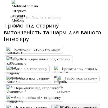
Каталог
Мебель под старину
Трюмо під старину –
витонченість та шарм для вашого
інтер'єру
Комплект - стол стул лавки
Буфеты деревянные под старину
Лава під старовину
Кровати под старину
Комоды под старину
Тумбы под старину
Передпокій під старовину
Барна стійка під старовину
Полки под старину
Трюмо під старовину