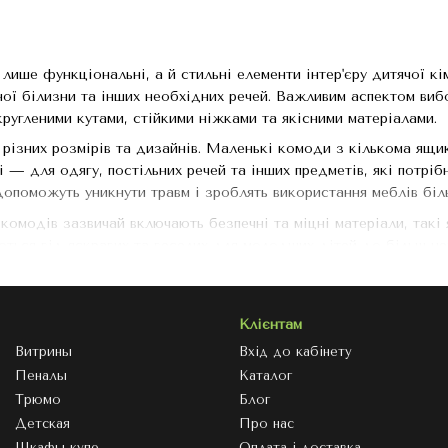
лише функціональні, а й стильні елементи інтер'єру дитячої кі
ьної білизни та інших необхідних речей. Важливим аспектом ви
кругленими кутами, стійкими ніжками та якісними матеріалами.
різних розмірів та дизайнів. Маленькі комоди з кількома ящик
і — для одягу, постільних речей та інших предметів, які потрі
допоможуть уникнути травм і зроблять використання меблів бі
комодів зазвичай включають безпечні та міцні матеріали, такі
ються від яскравих та веселих для молодших дітей до більш ней
 стилі популярних мультгероїв, тварин або класичних мінімаліс
ів:
Клієнтам
ящики для зберігання.
Витрины
Вхід до кабінету
Пеналы
Каталог
атеріали.
Трюмо
Блог
айнів та кольорів.
Детская
Про нас
ння для батьків та дітей.
Шкафы-купе
Оплата і доставка