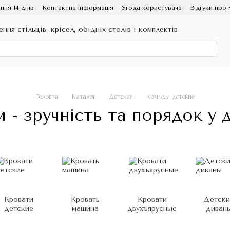
ння 14 днів
Контактна інформація
Угода користувача
Відгуки про 
ення стільців, крісел, обідніх столів і комплектів
Головна
Каталог
Детская
Комоды детские
 - зручність та порядок у д
Кровати
Кровать
Кровати
Детски
детские
машина
двухъярусные
диван