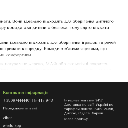
мнати. Вони ідеально підходять для зберігання дитячого
бору комода для дитини є безпека, тому варто віддати
ами ідеально підходять для зберігання іграшок та речей
бно тримати в порядку. Комоди з м'якими ящиками, що
льш комфортним.
 як натуральне дерево, МДФ або екологічні покриття.
тральних та спокійних варіантів для підлітків. Комоди
тичних формах, що ідеально підходять для будь-якої
Контактна інформація
+380974444401 Пн-Пт 9-18
Інтернет магазин 24\7.
Доставка по всій Україні по
Передзвонити вам?
тарифам пошти. Київ, Львів,
Дніпро, Одеса, Харків.
viber
Мапа проїзду
whats-app