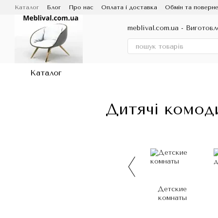
Перейти до основного контенту
Каталог
Блог
Про нас
Оплата і доставка
Обмін та поверне
Договір публічної оферти
meblival.com.ua - Виготовл
Каталог
Дитячі комоди
Детские
комнаты