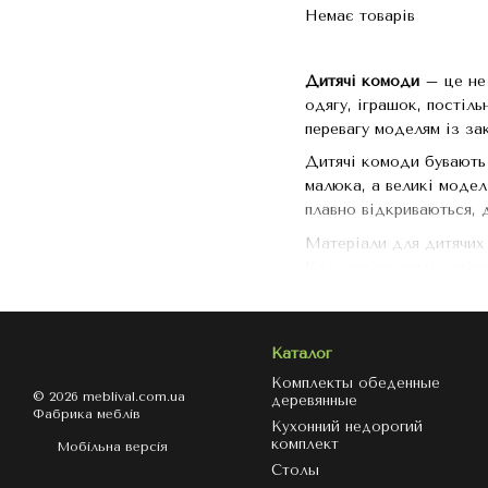
Немає товарів
Дитячі комоди
– це не 
одягу, іграшок, постіл
перевагу моделям із за
Дитячі комоди бувають 
малюка, а великі модел
плавно відкриваються, 
Матеріали для дитячих 
Кольори та стилі варію
можуть бути виконані в
дитячої.
Переваги дитячих комод
Каталог
Просторі та зручні 
Комплекты обеденные
© 2026 meblival.com.ua
деревянные
Безпечні та якісні м
Фабрика меблів
Кухонний недорогий
комплект
Різноманітність диз
Мобільна версія
Столы
Зручність використа