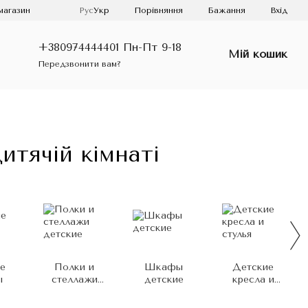
Порівняння
магазин
Рус
Укр
Бажання
Вхід
+380974444401 Пн-Пт 9-18
Мій кошик
Передзвонити вам?
итячій кімнаті
е
Полки и
Шкафы
Детские
ы
стеллажи
детские
кресла и
детские
стулья