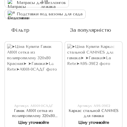
Матрасы для шезлонгов
Подставки под вазоны для сада
Фільтр
За популярністю
Артикул: А1001-0САДГ
Артикул: A9S-39E2
Гамак A1001 cетка из
Каркас стальной CANNES
полипропилену 320x80
для гамака
Красная
Ціну уточнюйте
Ціну уточнюйте