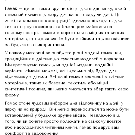
Гамак –
це не тільки зручне місце для відпочинку, але й
стильний елемент декору для вашого саду чи дачі. Ці
легкі та компактні конструкції ідеально підходять для
тих, хто цінує комфорт та бажає розслабитися на
свіжому повітрі. Гамаки створюються з міцних та легких
матеріалів, що дозволяє їм бути стійкими та довговічними
за будь-якого використання.
У нашому магазині ви знайдете різні моделі гамак: від
традиційних підвісних до сучасних моделей з каркасом.
Ми пропонуємо гамак для однієї людини, подвійні
варіанти, сімейні моделі, які ідеально підійдуть для
відпочинку з дітьми. Всі наші гамаки виконані з якісних
матеріалів, таких як бавовна, текстиль або міцні
синтетичні тканини, які легко миються та зберігають свою
форму.
Гамак стане чудовим вибором для відпочинку на дачі, у
парку чи на природі. Він легко переноситься та може бути
встановлений у будь-яке зручне місце. Незалежно від
того, чи ви хочете просто полежати на свіжому повітрі
або насолодитися читанням книги, гамак подарує вам
комфорт та задоволення.