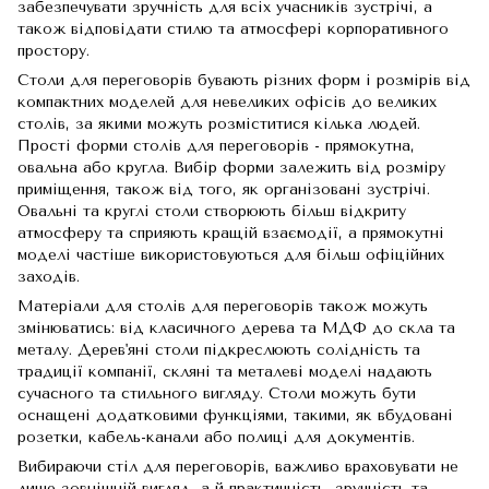
забезпечувати зручність для всіх учасників зустрічі, а
також відповідати стилю та атмосфері корпоративного
простору.
Столи для переговорів бувають різних форм і розмірів від
компактних моделей для невеликих офісів до великих
столів, за якими можуть розміститися кілька людей.
Прості форми столів для переговорів - прямокутна,
овальна або кругла. Вибір форми залежить від розміру
приміщення, також від того, як організовані зустрічі.
Овальні та круглі столи створюють більш відкриту
атмосферу та сприяють кращій взаємодії, а прямокутні
моделі частіше використовуються для більш офіційних
заходів.
Матеріали для столів для переговорів також можуть
змінюватись: від класичного дерева та МДФ до скла та
металу. Дерев'яні столи підкреслюють солідність та
традиції компанії, скляні та металеві моделі надають
сучасного та стильного вигляду. Столи можуть бути
оснащені додатковими функціями, такими, як вбудовані
розетки, кабель-канали або полиці для документів.
Вибираючи стіл для переговорів, важливо враховувати не
лише зовнішній вигляд, а й практичність, зручність та