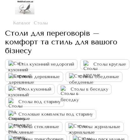
Каталог
Столы
Столи для переговорів –
комфорт та стиль для вашого
бізнесу
Cтіл кухонний недорогий
Столы круглые
Столы деревянные
Столы обеденные
Стол кухонный
Столы в беседку
Столы под старину
Столовые комплекты под старину
Столы стеклянные
Столы журнальные
Столы трансформер
Столы раскладные