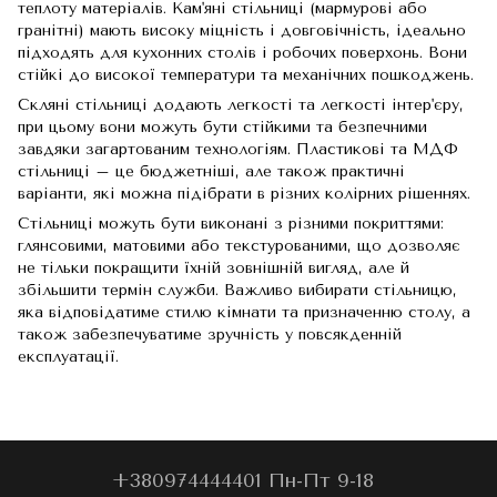
теплоту матеріалів. Кам'яні стільниці (мармурові або
гранітні) мають високу міцність і довговічність, ідеально
підходять для кухонних столів і робочих поверхонь. Вони
стійкі до високої температури та механічних пошкоджень.
Скляні стільниці додають легкості та легкості інтер'єру,
при цьому вони можуть бути стійкими та безпечними
завдяки загартованим технологіям. Пластикові та МДФ
стільниці – це бюджетніші, але також практичні
варіанти, які можна підібрати в різних колірних рішеннях.
Стільниці можуть бути виконані з різними покриттями:
глянсовими, матовими або текстурованими, що дозволяє
не тільки покращити їхній зовнішній вигляд, але й
збільшити термін служби. Важливо вибирати стільницю,
яка відповідатиме стилю кімнати та призначенню столу, а
також забезпечуватиме зручність у повсякденній
експлуатації.
+380974444401 Пн-Пт 9-18