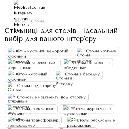
Каталог
Столы
Стільниці для столів - ідеальний
вибір для вашого інтер'єру
Cтіл кухонний недорогий
Столы круглые
Столы деревянные
Столы обеденные
Стол кухонный
Столы в беседку
Столы под старину
Столовые комплекты под старину
Столы стеклянные
Столы журнальные
Столы трансформер
Столы раскладные