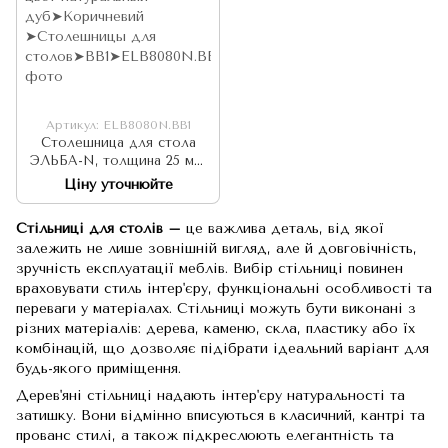
Артикул: ELB8080N.ВВ1
Столешница для стола
ЭЛЬБА-N, толщина 25 мм,
квадратная, 80х80 см, цвет
Ціну уточнюйте
натуральный дуб
Стільниці для столів –
це важлива деталь, від якої
залежить не лише зовнішній вигляд, але й довговічність,
зручність експлуатації меблів. Вибір стільниці повинен
враховувати стиль інтер'єру, функціональні особливості та
переваги у матеріалах. Стільниці можуть бути виконані з
різних матеріалів: дерева, каменю, скла, пластику або їх
комбінацій, що дозволяє підібрати ідеальний варіант для
будь-якого приміщення.
Дерев'яні стільниці надають інтер'єру натуральності та
затишку. Вони відмінно вписуються в класичний, кантрі та
прованс стилі, а також підкреслюють елегантність та