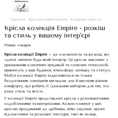
Каталог
Кресла компютерные
Кожаные кресла
Крісла колекція Empire - розкіш
та стиль у вашому інтер'єрі
Немає товарів
Крісла колекції Empire
– це елегантність та розкіш, які
здатні змінити будь-який інтер'єр. Ці крісла, виконані з
урахуванням класичних традицій та сучасних технологій,
привнесуть у ваш будинок атмосферу затишку та статусу.
Меблі колекції Empire відрізняються не тільки
бездоганним зовнішнім виглядом, але й високим рівнем
комфорту, що робить її ідеальним вибором для тих, хто
цінує стиль та якість.
У колекції Empire представлені крісла з різноманітними
оздобленнями та матеріалами. Кожен елемент у цих
кріслах продуманий до дрібниць: м'які сидіння, зручні
підлокітники та розкішні текстури, такі як велюр,