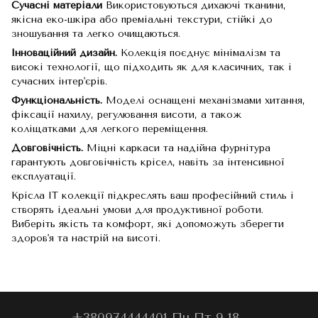
Сучасні матеріали
Використовуються дихаючі тканини,
якісна еко-шкіра або преміальні текстури, стійкі до
зношування та легко очищаються.
Інноваційний дизайн.
Колекція поєднує мінімалізм та
високі технології, що підходить як для класичних, так і
сучасних інтер'єрів.
Функціональність.
Моделі оснащені механізмами хитання,
фіксації нахилу, регулювання висоти, а також
коліщатками для легкого переміщення.
Довговічність.
Міцні каркаси та надійна фурнітура
гарантують довговічність крісел, навіть за інтенсивної
експлуатації.
Крісла IT колекції підкреслять ваш професійний стиль і
створять ідеальні умови для продуктивної роботи.
Виберіть якість та комфорт, які допоможуть зберегти
здоров'я та настрій на висоті.
+380974444401 Пн-Пт 9-18